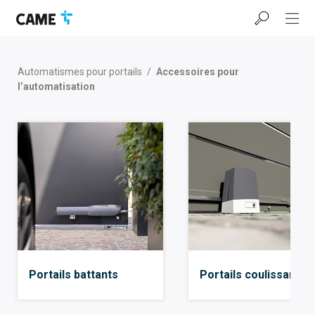
Accéder
Passer
Passer
à
au
au
la
contenu
pied
barre
de
de
page
Automatismes pour portails
/
Accessoires pour
navigation
l’automatisation
Portails battants
Portails coulissants