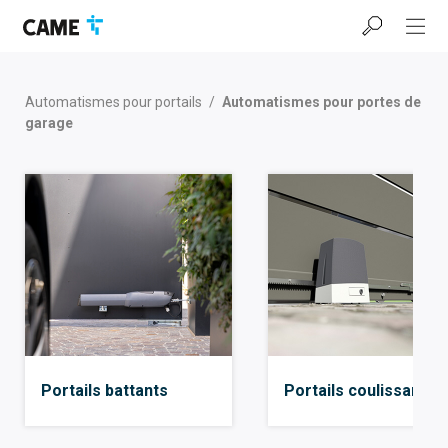
Accéder
Passer
Passer
à
au
au
la
contenu
pied
barre
de
de
page
Automatismes pour portails
/
Automatismes pour portes de
navigation
garage
Portails battants
Portails coulissants