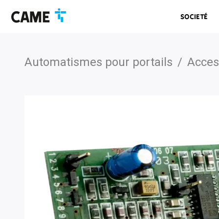
Accéder
Passer
Passer
à
au
au
Societé
la
contenu
pied
barre
de
de
page
navigation
Automatismes pour portails
/
Acces