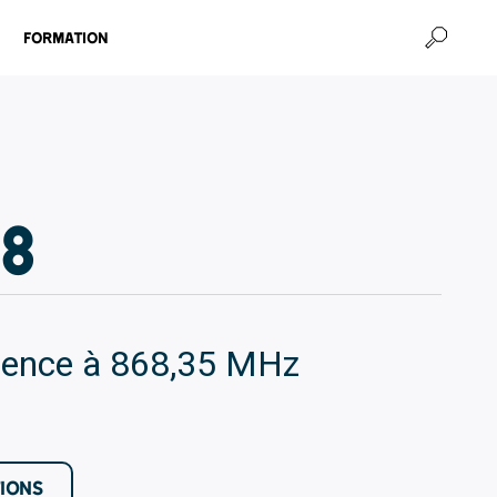
Formation
68
quence à 868,35 MHz
TIONS