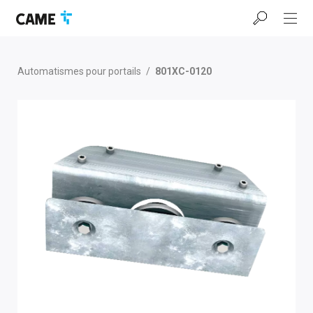
Accéder
Passer
Passer
à
au
au
la
contenu
pied
barre
de
de
page
Automatismes pour portails
/
801XC-0120
navigation