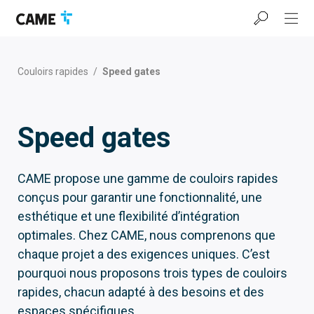
Accéder
Passer
Passer
à
au
au
la
contenu
pied
barre
de
de
page
Couloirs rapides
/
Speed gates
navigation
Speed gates
CAME propose une gamme de couloirs rapides
conçus pour garantir une fonctionnalité, une
esthétique et une flexibilité d’intégration
optimales. Chez CAME, nous comprenons que
chaque projet a des exigences uniques. C’est
pourquoi nous proposons trois types de couloirs
rapides, chacun adapté à des besoins et des
espaces spécifiques.