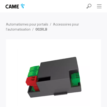
Accéder
Passer
Passer
à
au
au
la
contenu
pied
barre
de
de
page
Automatismes pour portails
/
Accessoires pour
navigation
l’automatisation
/
002RLB