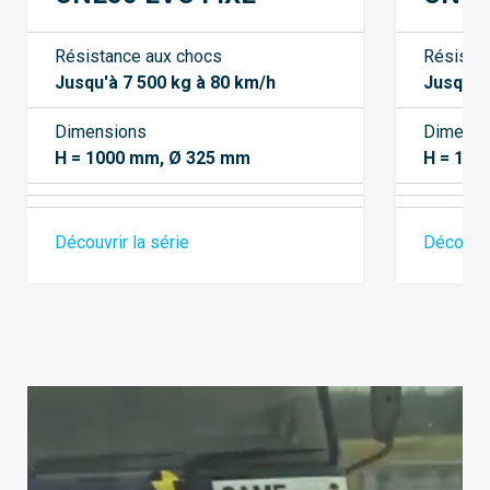
Résistance aux chocs
Résista
Jusqu'à 7 500 kg à 80 km/h
Jusqu'à
Dimensions
Dimensi
H = 1000 mm, Ø 325 mm
H = 100
Découvrir la série
Découvri