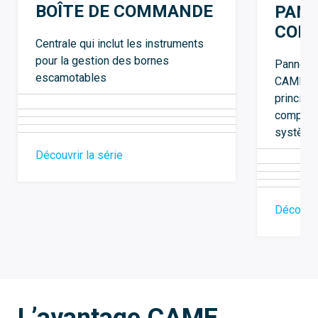
BOÎTE DE COMMANDE
PANN
CON
Centrale qui inclut les instruments
pour la gestion des bornes
Panneau 
escamotables
CAME Urb
principa
composa
système
Découvrir la série
Découvri
L’avantage CAME