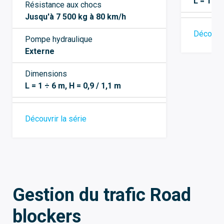
L = 1 ÷ 
Résistance aux chocs
Jusqu'à 7 500 kg à 80 km/h
Découvri
Pompe hydraulique
Externe
Dimensions
L = 1 ÷ 6 m, H = 0,9 / 1,1 m
Découvrir la série
Gestion du trafic Road
blockers