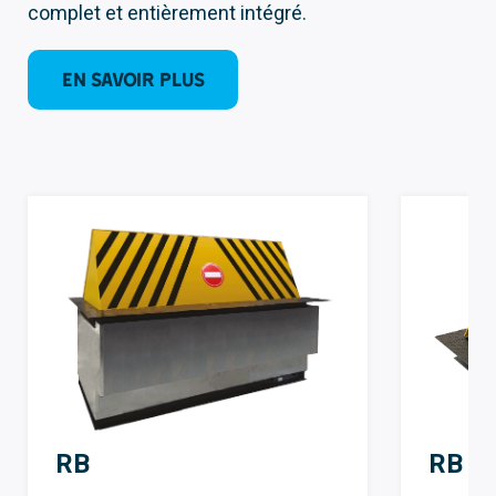
complet et entièrement intégré.
EN SAVOIR PLUS
RB
RB S