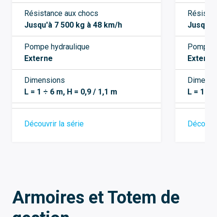
Résistance aux chocs
Résista
Jusqu'à 7 500 kg à 48 km/h
Jusqu'à
Pompe hydraulique
Pompe h
Externe
Externe
Dimensions
Dimensi
L = 1 ÷ 6 m, H = 0,9 / 1,1 m
L = 1 ÷ 
Découvrir la série
Découvri
Armoires et Totem de