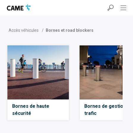
Accéder
Passer
Passer
à
au
au
la
contenu
pied
barre
de
de
page
Accès véhicules
/
Bornes et road blockers
navigation
Bornes de haute
Bornes de gestion du
sécurité
trafic