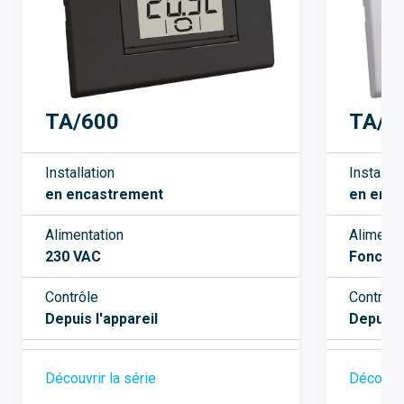
TA/3
TA/600
Installat
Installation
en enc
en encastrement
Alimenta
Alimentation
Fonctio
230 VAC
Contrôle
Contrôle
Depuis l
Depuis l'appareil
Découvri
Découvrir la série