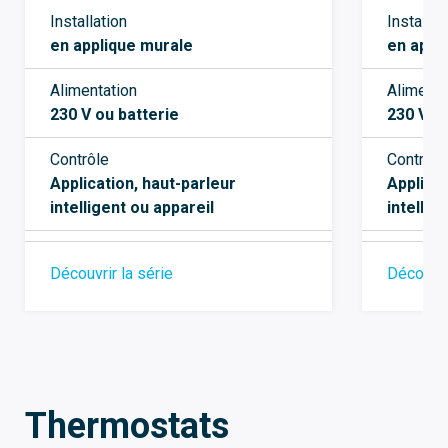
Installation
Installat
en applique murale
en appl
Alimentation
Alimenta
230 V ou batterie
230 VA
Contrôle
Contrôle
Application, haut-parleur
Applicat
intelligent ou appareil
intellig
Découvrir la série
Découvri
Thermostats