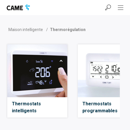
Accéder
Passer
Passer
à
au
au
la
contenu
pied
barre
de
de
page
Maison intelligente
/
Thermorégulation
navigation
Thermostats
Thermostats
intelligents
programmables