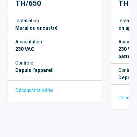
TH/650
TH/5
Installation
Installat
Mural ou encastré
en appl
Alimentation
Alimenta
230 VAC
230 V C
batteri
Contrôle
Depuis l'appareil
Contrôle
Depuis l
Découvrir la série
Découvri