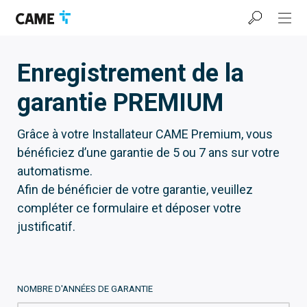
Accéder
Passer
Passer
à
au
au
la
contenu
pied
barre
de
de
page
Enregistrement de la
navigation
garantie PREMIUM
Grâce à votre Installateur CAME Premium, vous
bénéficiez d’une garantie de 5 ou 7 ans sur votre
automatisme.
Afin de bénéficier de votre garantie, veuillez
compléter ce formulaire et déposer votre
justificatif.
NOMBRE D'ANNÉES DE GARANTIE