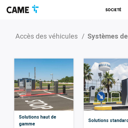
Accéder
Passer
Passer
à
au
au
Societé
la
contenu
pied
barre
de
de
page
navigation
Accès des véhicules
/
Systèmes de
Solutions haut de
Solutions standar
gamme