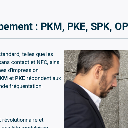
uipement : PKM, PKE, SPK, 
tandard, telles que les
ans contact et NFC, ainsi
mes d’impression
PKM
et
PKE
répondent aux
nde fréquentation.
 révolutionnaire et
s des kits modulaires