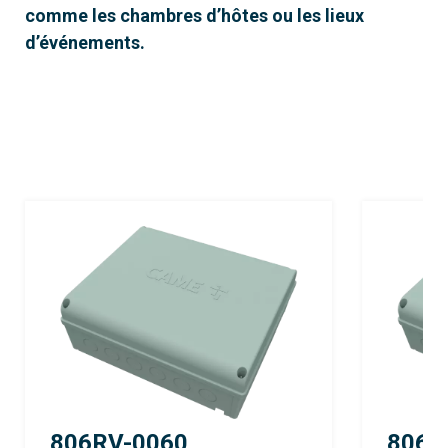
comme les chambres d’hôtes ou les lieux
d’événements.
806RV-0060
806R