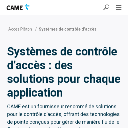
Accéder
Passer
Passer
à
au
au
la
contenu
pied
barre
de
de
page
Accès Pièton
/
Systèmes de contrôle d’accès
navigation
Systèmes de contrôle
d’accès : des
solutions pour chaque
application
CAME est un fournisseur renommé de solutions
pour le contrôle d’accès, offrant des technologies
de pointe conçues pour gérer de manière fluide le