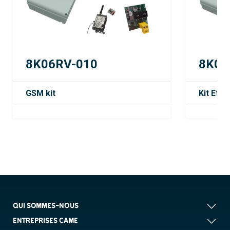
8K06RV-010
8K06
GSM kit
Kit Ethe
QUI SOMMES-NOUS
ENTREPRISES CAME