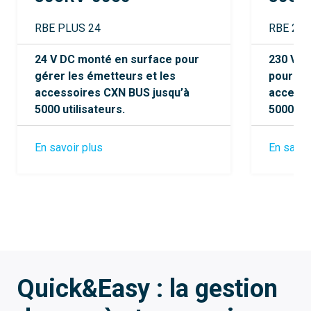
RBE PLUS 24
RBE 230
24 V DC monté en surface pour
230 V A
gérer les émetteurs et les
pour gé
accessoires CXN BUS jusqu’à
accesso
5000 utilisateurs.
5000 uti
En savoir plus
En savoi
Quick&Easy : la gestion