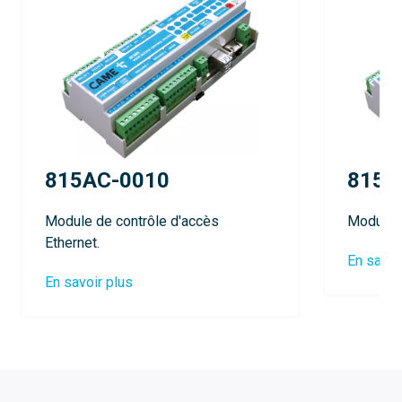
815AC-0010
815A
Module de contrôle d'accès
Module d
Ethernet.
En savoi
En savoir plus