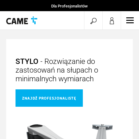
Dla Profesjonalistów
Strona startowa
Otwórz
Otw
Projekty CAME
mob
wyszukiwarkę
men
STYLO
- Rozwiązanie do
zastosowań na słupach o
minimalnych wymiarach
ZNAJDŹ PROFESJONALISTĘ