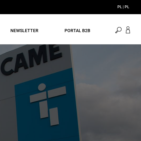
PL | PL
Otwórz
NEWSLETTER
PORTAL B2B
wyszukiw