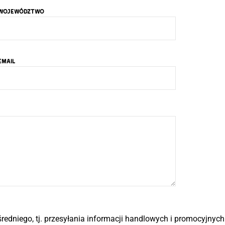
WOJEWÓDZTWO
EMAIL
edniego, tj. przesyłania informacji handlowych i promocyjnyc