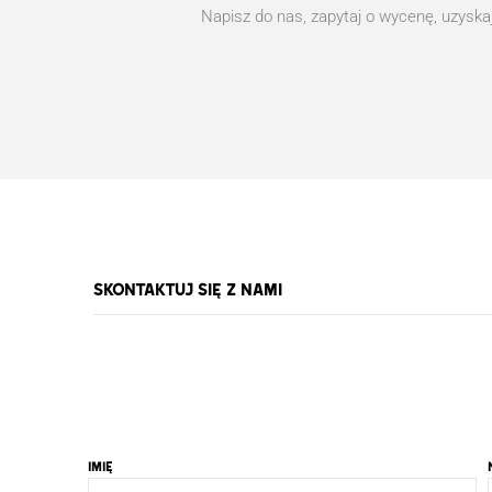
Napisz do nas, zapytaj o wycenę, uzyska
Skontaktuj się z nami
IMIĘ