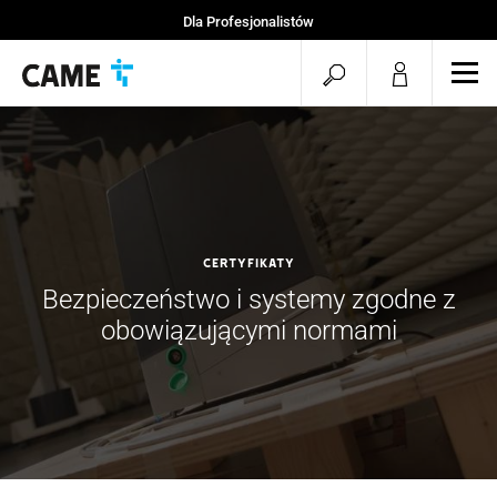
Dla Profesjonalistów
Strona startowa
Otwórz
Otw
Projekty CAME
mob
wyszukiwarkę
men
CERTYFIKATY
Bezpieczeństwo i systemy zgodne z
obowiązującymi normami