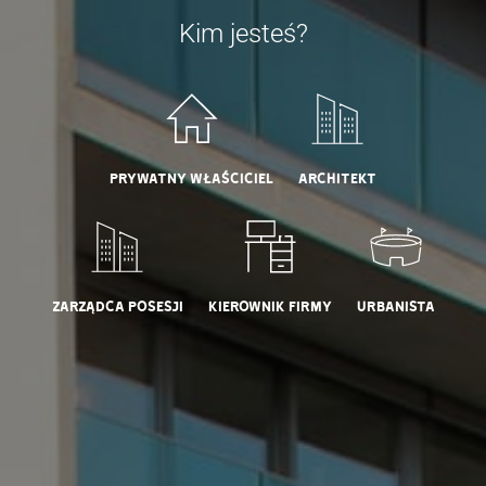
Kim jesteś?
PRYWATNY WŁAŚCICIEL
ARCHITEKT
ZARZĄDCA POSESJI
KIEROWNIK FIRMY
URBANISTA