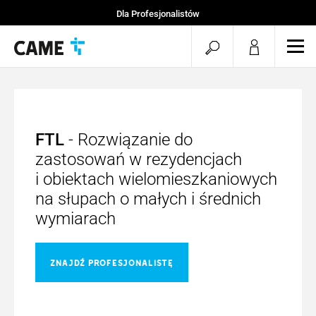
Dla Profesjonalistów
Strona startowa
Otwórz
Otw
Projekty CAME
mob
wyszukiwarkę
men
FTL
- Rozwiązanie do
zastosowań w rezydencjach
i obiektach wielomieszkaniowych
na słupach o małych i średnich
wymiarach
ZNAJDŹ PROFESJONALISTĘ