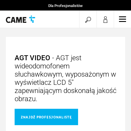
Dla Profesjonalistów
Strona startowa
Otwórz
Otw
Projekty CAME
mob
wyszukiwarkę
men
AGT VIDEO
- AGT jest
wideodomofonem
słuchawkowym, wyposażonym w
wyświetlacz LCD 5″
zapewniającym doskonałą jakość
obrazu.
ZNAJDŹ PROFESJONALISTĘ