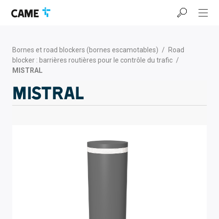
Accéder
Passer
Passer
à
au
au
la
contenu
pied
barre
de
de
page
Bornes et road blockers (bornes escamotables)
/
Road
navigation
blocker : barrières routières pour le contrôle du trafic
/
MISTRAL
MISTRAL