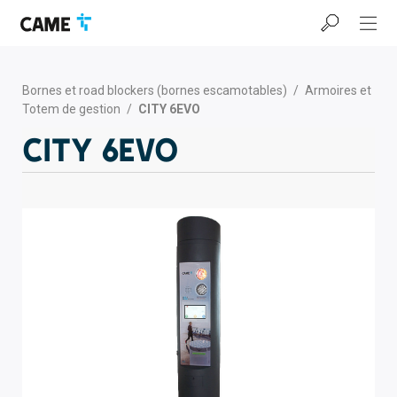
Accéder
Passer
Passer
à
au
au
la
contenu
pied
barre
de
de
page
Bornes et road blockers (bornes escamotables)
/
Armoires et
navigation
Totem de gestion
/
CITY 6EVO
CITY 6EVO