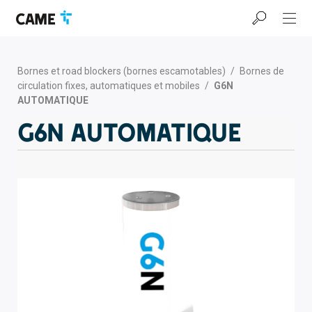
Accéder
Passer
Passer
à
au
au
la
contenu
pied
barre
de
de
page
Bornes et road blockers (bornes escamotables)
/
Bornes de
navigation
circulation fixes, automatiques et mobiles
/
G6N
AUTOMATIQUE
G6N AUTOMATIQUE