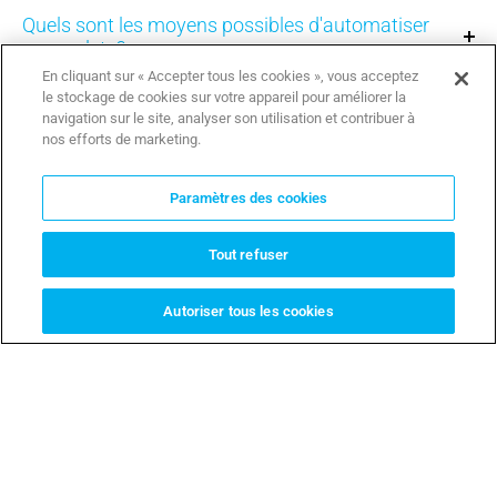
Quels sont les moyens possibles d'automatiser
mes volets?
En cliquant sur « Accepter tous les cookies », vous acceptez
le stockage de cookies sur votre appareil pour améliorer la
Quelles sont les différentes façons
navigation sur le site, analyser son utilisation et contribuer à
d'automatiser ma porte de garage?
nos efforts de marketing.
Quelles sont les différentes façons
Paramètres des cookies
d'automatiser mon store ?
Tout refuser
Quels sont les avantages d'avoir un portail
automatisé?
Autoriser tous les cookies
Quels sont les avantages d'avoir une porte de
garage automatisée?
Quels sont les avantages d'un automatisme en
24V?