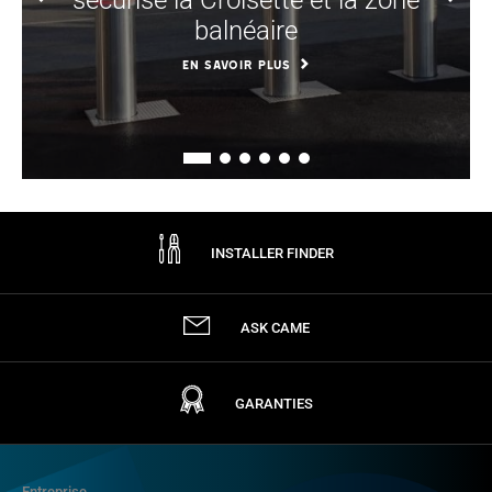
sècurise la Croisette et la zone
balnéaire
EN SAVOIR PLUS
INSTALLER FINDER
ASK CAME
GARANTIES
Entreprise