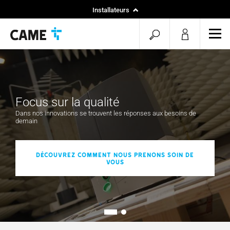
Installateurs
Home
Commencer
Ouvr
Nos projets
le
la
men
recherche
mob
Focus sur la qualité
Dans nos innovations se trouvent les réponses aux besoins de
demain
Découvrez comment nous prenons soin de
vous