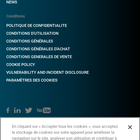
NEWS
Conditions
POLITIQUE DE CONFIDENTIALITE
CONDITIONS D'UTILISATION
CONDITIONS GÉNÉRALES
CONDITIONS GÉNÉRALES D'ACHAT
CONDITIONS GENERALES DE VENTE
COOKIE POLICY
VULNERABILITY AND INCIDENT DISCLOSURE
PARAMÈTRES DES COOKIES
En cliquant sur « Accepter tous les cookies », vous acceptez
Copyright © 2018 CAME. Tous droits réservés. TVA nr. 03481280265
le stockage de cookies sur votre appareil pour améliorer la
navigation sur le site, analyser son utilisation et contribuer à