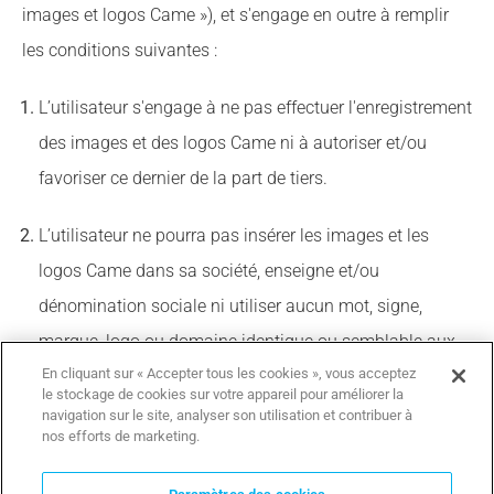
images et logos Came »), et s'engage en outre à remplir
les conditions suivantes :
L’utilisateur s'engage à ne pas effectuer l'enregistrement
des images et des logos Came ni à autoriser et/ou
favoriser ce dernier de la part de tiers.
L’utilisateur ne pourra pas insérer les images et les
logos Came dans sa société, enseigne et/ou
dénomination sociale ni utiliser aucun mot, signe,
marque, logo ou domaine identique ou semblable aux
En cliquant sur « Accepter tous les cookies », vous acceptez
images et aux logos Came, ou susceptible d'être
le stockage de cookies sur votre appareil pour améliorer la
confondu avec les images et les logos Came.
navigation sur le site, analyser son utilisation et contribuer à
nos efforts de marketing.
Came se réserve le droit de demander à l'utilisateur, à