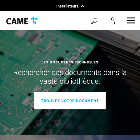
Installateurs
Home
Commencer
Ouvr
Nos projets
le
la
men
recherche
mob
Les documents techniques
Rechercher des documents dans la
vaste bibliothèque.
TROUVEZ VOTRE DOCUMENT