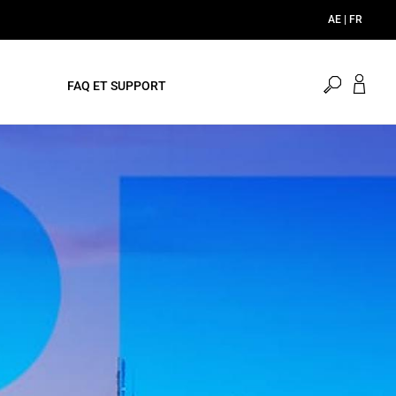
AE | FR
Commen
FAQ ET SUPPORT
la
recherch