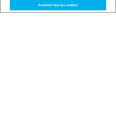
Autoriser tous les cookies
ENSOR 4
MONDRIAN MR6
Ø 35
Ø 55