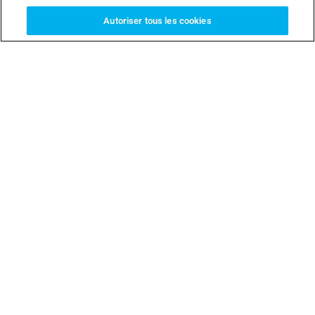
Autoriser tous les cookies
Entreprise
AU SUJET DE CAME
CERTIFICATIONS
CONTACT
SOCIAL RESPONSIBILITY
SPONSORING
WORK WITH US
By Came
QUALITY
SERVICE
CENTRE LOGISTIQUE
CAME PARKARE
CAME URBACO
CAME GO