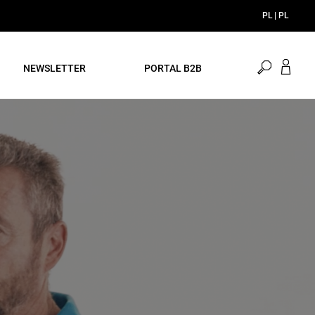
PL | PL
Otwórz
NEWSLETTER
PORTAL B2B
wyszukiw