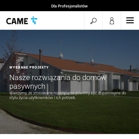
Dla Profesjonalistów
Strona startowa
Otwórz
Otw
Projekty CAME
mob
wyszukiwarkę
men
WYBRANE PROJEKTY
Nasze rozwiązania do domów
pasywnych
Wierzymy, że stosowane rozwiązania powinny być dopasowane do
stylu życia użytkowników i ich potrzeb.