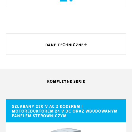
DANE TECHNICZNE
KOMPLETNE SERIE
803BB-
803BB-
803BB-
803BB-
MODELE
0180
0290
0250
0270
Stopień ochrony
54
54
54
54
(IP)
Szlabany 230 V AC z koderem i
motoreduktorem 24 V DC oraz wbudowanym
panelem sterowniczym
Zasilanie (V -
230 AC
230 AC
230 AC
230 AC
50/60 Hz)
Zasilanie silnika