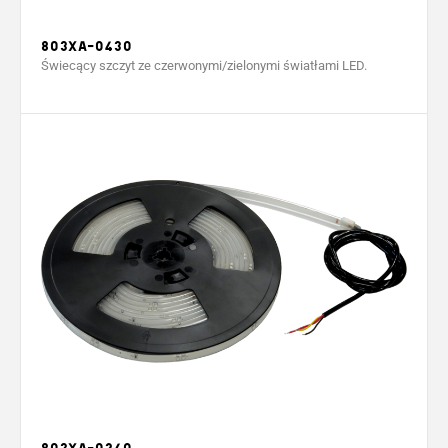
803XA-0430
Świecący szczyt ze czerwonymi/zielonymi światłami LED.
803XA-0240