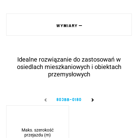
WYMIARY
Idealne rozwiązanie do zastosowań w
osiedlach mieszkaniowych i obiektach
przemysłowych
803BB-0180
803BB-0290
803
Maks. szerokość
przejazdu (m)