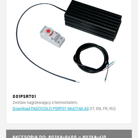
001PSRT01
Zestaw nagrzewający z termostatem.
Download FASCICOLO PSRT01 MULTI4A A3
(IT, EN, FR, RU)
Akcesoria do: 803XA-0400 – 803XA-410