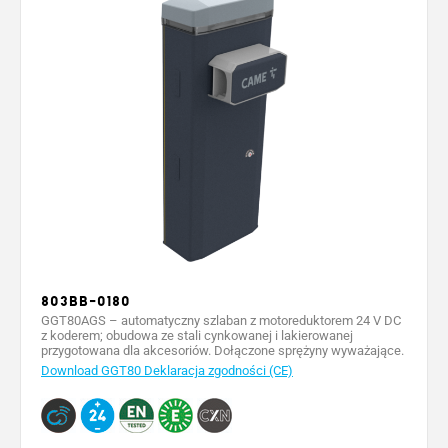
24 DC
24 DC
24 DC
24 DC
(V)
Moc (W)
300
300
300
300
Czas otwarcia do
4 ÷ 8
4 ÷ 8
4 ÷ 8
4 ÷ 8
90 stopni (s)
Cykli/godzinę @
160
160
160
160
55°C
Temperatura
-20 ÷
-20 ÷
-20 ÷
-20 ÷
pracy (°C)
+60
+60
+60
+60
Kolor RAL
7024
RAL X
-
-
803BB-0180
GGT80AGS – automatyczny szlaban z motoreduktorem 24 V DC
z koderem; obudowa ze stali cynkowanej i lakierowanej
przygotowana dla akcesoriów. Dołączone sprężyny wyważające.
Download GGT80 Deklaracja zgodności (CE)