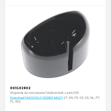
001G02802
Wspornik do mocowania fotokomórek z serii DIR.
Download FASCICOLO G02802 MULTI
(IT, EN, FR, DE, ES, NL, PT,
PL, RU)