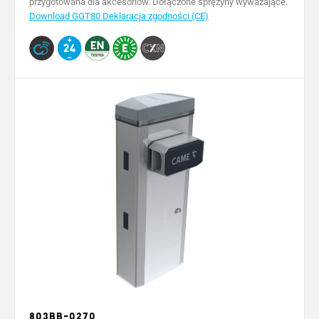
przygotowana dla akcesoriów. Dołączone sprężyny wyważające.
Download GGT80 Deklaracja zgodności (CE)
803BB-0270