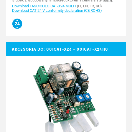
Słupek z wbudowanym motoreduktorem i centralą sterującą.
Download FASCICOLO CAT-X24 MULTI
(IT, EN, FR, RU)
Download CAT 24 V conformity declaration (CE ROHS)
Akcesoria do: 001CAT-X24 - 001CAT-X24110