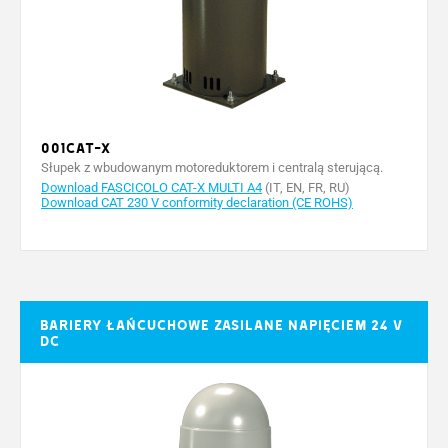
Moc (W)
300
240
300
240
Sprawność
INTENSYWNE
INTENSYWN
30
30
(%)
UŻYTKOWANIE
UŻYTKOWAN
Temperatura
-20 ÷
-20 ÷
-20 ÷ +55
-20 ÷ +55
pracy (°C)
+55
+55
Ochrona
001CAT-X
termiczna
150
-
150
-
Słupek z wbudowanym motoreduktorem i centralą sterującą.
silnika (°C)
Download FASCICOLO CAT-X MULTI A4
(IT, EN, FR, RU)
Download CAT 230 V conformity declaration (CE ROHS)
Bariery łańcuchowe zasilane napięciem 24 V
DC