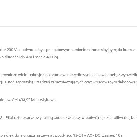
,2
1,3
Maks. 7
40
150
130
4
18
REGULOWANY
tor 230 V nieodwracalny z przegubowym ramieniem transmisyjnym, do bram ze
0
30
INTENSYWNE UŻYTK
 o długości do 4 m i masie 400 kg.
40
320
360
terownicza wielofunkcyjna do bram dwuskrzydłowych na zawiasach, z wyświet
÷ +55
-20 ÷ +55
-20 ÷ +55
cji, autodiagnostyką urządzeń zabezpieczających oraz wbudowanym dekodowa
50
150
-
stotliwości 433,92 MHz wtykowa.
- Pilot czterokanałowy rolling code działający w podwójnej częstotliwości, kolo
komórek do montażu na zewnątrz budynku 12-24 V AC - DC. Zasięg: 10 m.