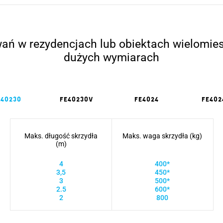
ań w rezydencjach lub obiektach wielomie
dużych wymiarach
E40230
FE40230V
FE4024
FE402
Maks. długość skrzydła
Maks. waga skrzydła (kg)
(m)
4
400*
3,5
450*
3
500*
2.5
600*
2
800