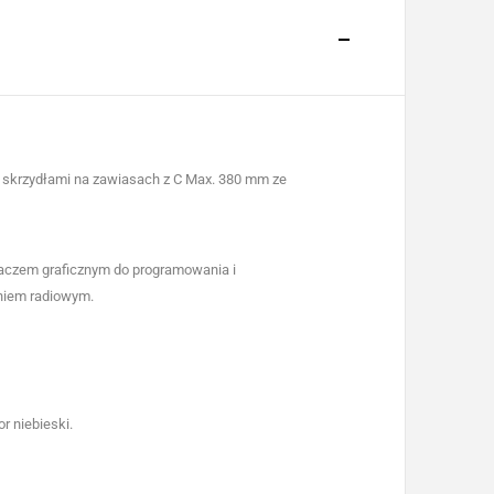
Maks. 5
150
REGULOWANY
 skrzydłami na zawiasach z C Max. 380 mm ze
OWANIE
INTENSYWNE UŻYTKOWANIE
360
laczem graficznym do programowania i
-20 ÷ +55
niem radiowym.
-
r niebieski.