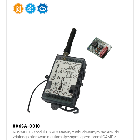
806SA-0010
RGSM001 - Moduł GSM Gateway z wbudowanym radiem, do
zdalnego sterowania automatycznymi operatorami CAME z