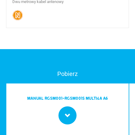
Dwu metrowy kabel antenowy
Pobierz
MANUAL RGSM001-RGSM001S MULTI4A A6