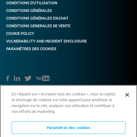
CONDITIONS D'UTILISATION
CONDITIONS GÉNÉRALES
CONDITIONS GÉNÉRALES D'ACHAT
CONDITIONS GENERALES DE VENTE
COOKIE POLICY
VULNERABILITY AND INCIDENT DISCLOSURE
PARAMÈTRES DES COOKIES
En cliquant sur « Accepter tous les cookies », vous acceptez
Copyright © 2018 CAME. Tous droits réservés. TVA nr. 03481280265
le stockage de cookies sur votre appareil pour améliorer la
navigation sur le site, analyser son utilisation et contribuer à
nos efforts de marketing.
Paramètres des cookies