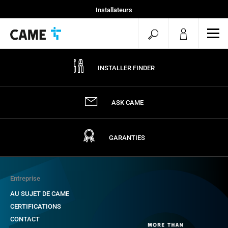
Installateurs
Home
Commencer
Ouvr
Nos projets
le
la
men
recherche
mob
INSTALLER FINDER
ASK CAME
GARANTIES
Entreprise
AU SUJET DE CAME
CERTIFICATIONS
CONTACT