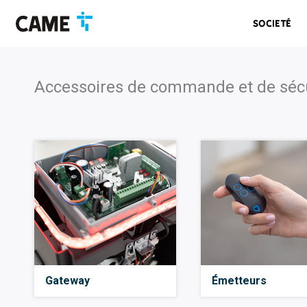
Accéder
Passer
Passer
à
au
au
Societé
la
contenu
pied
barre
de
de
page
navigation
Accessoires de commande et de séc
Gateway
Émetteurs