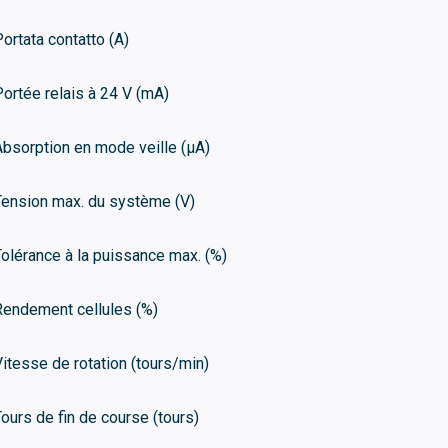
Portata contatto (A)
Portée relais à 24 V (mA)
Absorption en mode veille (μA)
Tension max. du système (V)
Tolérance à la puissance max. (%)
Rendement cellules (%)
Vitesse de rotation (tours/min)
Tours de fin de course (tours)