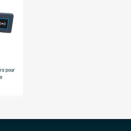
rs pour
es