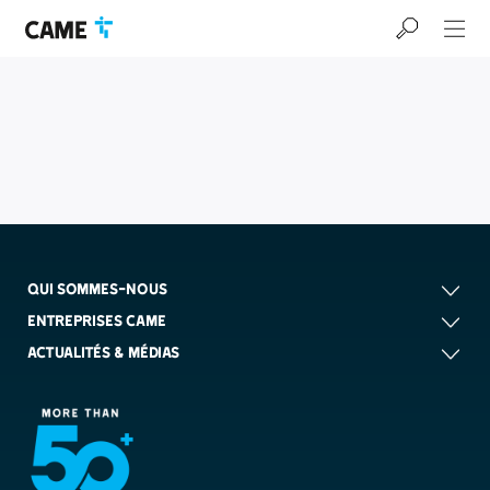
Accéder
Passer
Passer
à
au
au
la
contenu
pied
barre
de
de
page
navigation
QUI SOMMES-NOUS
ENTREPRISES CAME
ACTUALITÉS & MÉDIAS