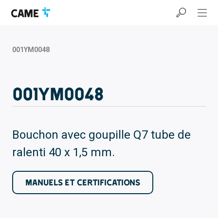
Accéder
Passer
Passer
à
au
au
la
contenu
pied
barre
de
de
page
001YM0048
navigation
001YM0048
Bouchon avec goupille Q7 tube de
ralenti 40 x 1,5 mm.
MANUELS ET CERTIFICATIONS