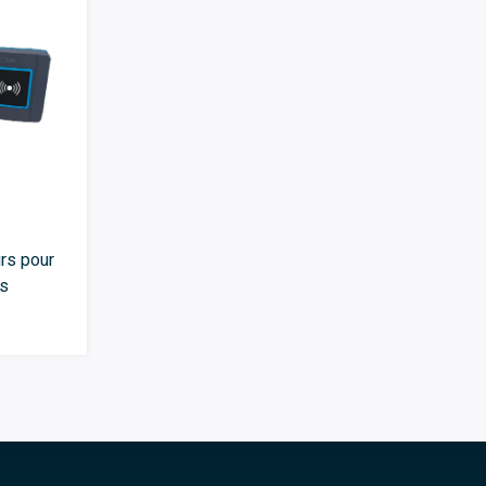
rs pour
es