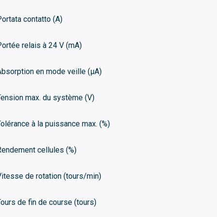
Portata contatto (A)
Portée relais à 24 V (mA)
Absorption en mode veille (μA)
Tension max. du système (V)
Tolérance à la puissance max. (%)
Rendement cellules (%)
Vitesse de rotation (tours/min)
Tours de fin de course (tours)