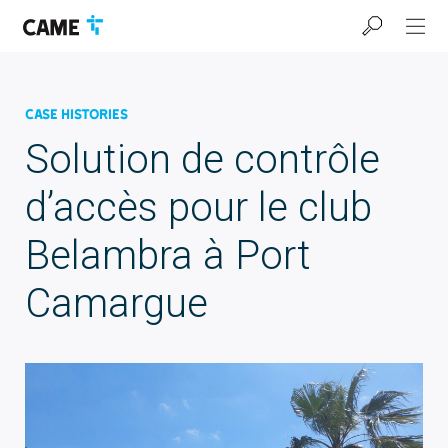
Accéder
Passer
Passer
à
au
au
la
contenu
pied
barre
de
de
page
navigation
Case Histories
Solution de contrôle
d’accès pour le club
Belambra à Port
Camargue