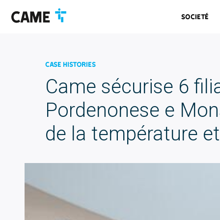
Accéder
Passer
Passer
à
au
au
Societé
la
contenu
pied
barre
de
de
page
navigation
Case Histories
Came sécurise 6 fili
Pordenonese e Mons
de la température et