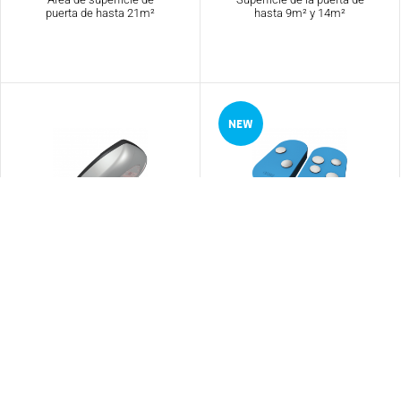
puerta de hasta 21m²
hasta 9m² y 14m²
V6000
TOP Rolling
Soluciones automatizadas
Radiomando con código
listas para usar
variable de 433,92 y 868,35
Mhz