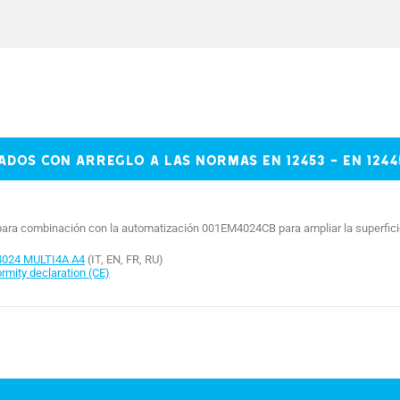
SERVICIO INTENSIVO
-20 ÷ +55
dos con arreglo a las normas EN 12453 - EN 1244
 para combinación con la automatización 001EM4024CB para ampliar la superfic
024 MULTI4A A4
(IT, EN, FR, RU)
mity declaration (CE)