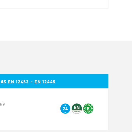
EM4024
40
-
 EN 12453 - EN 12445
24 DC
15 Máx.
a 9
70
REGULABLE