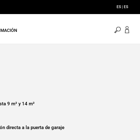
ES | ES
menu.sea
RMACIÓN
asta 9 m² y 14 m²
n directa a la puerta de garaje