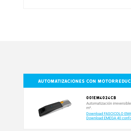
MODELOS
Grado de protección (IP)
Alimentación (V - 50/60 Hz)
Automatizaciones con motorreducto
Alimentación para el motor (V)
001EM4024CB
Consumo (A)
Automatización irreversible
m².
Potencia (W)
Download FASCICOLO EM
Download EMEGA 40 confor
Tiempo de maniobra a 90° (s)