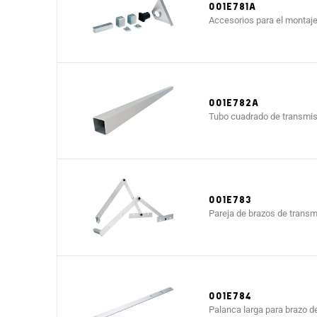
001E781A
Accesorios para el montaje 
001E782A
Tubo cuadrado de transmis
001E783
Pareja de brazos de transm
001E784
Palanca larga para brazo d