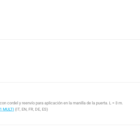
on cordel y reenvío para aplicación en la manilla de la puerta. L = 3 m.
1 MULTI
(IT, EN, FR, DE, ES)