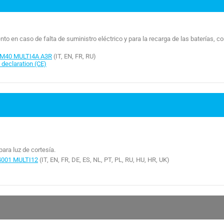
nto en caso de falta de suministro eléctrico y para la recarga de las baterías, c
M40 MULTI4A A3R
(IT, EN, FR, RU)
declaration (CE)
para luz de cortesía.
001 MULTI12
(IT, EN, FR, DE, ES, NL, PT, PL, RU, HU, HR, UK)