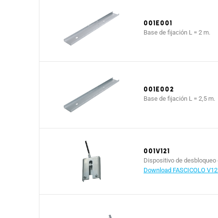
001E001
Base de fijación L = 2 m.
001E002
Base de fijación L = 2,5 m.
001V121
Dispositivo de desbloqueo c
Download FASCICOLO V12