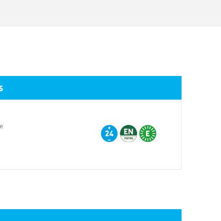
SERVICIO INTENSIVO
-20 ÷ +55
5
ie