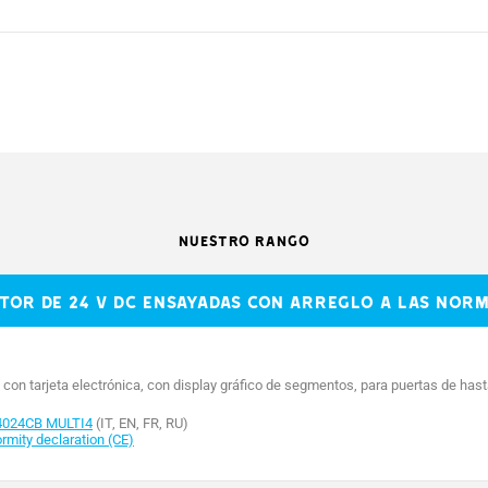
EM4024CB
40
NUESTRO RANGO
120 - 230 AC
r de 24 V DC ensayadas con arreglo a las normas
24 DC
15 Máx.
 con tarjeta electrónica, con display gráfico de segmentos, para puertas de hast
73
4024CB MULTI4
(IT, EN, FR, RU)
mity declaration (CE)
REGULABLE