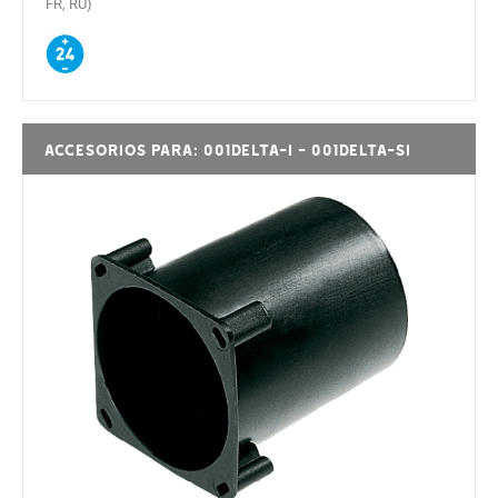
FR, RU)
Accesorios para: 001DELTA-I - 001DELTA-SI