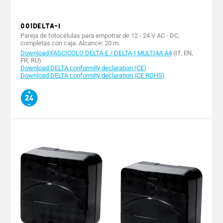
Cifras código
001DELTA-I
Potencia (W)
Pareja de fotocélulas para empotrar de 12 - 24 V AC - DC,
completas con caja. Alcance: 20 m.
Portata contatto (A)
Download FASCICOLO DELTA-E / DELTA-I MULTI4A A4
(IT, EN,
FR, RU)
Velocidad máx. medida en la punta de la hoja (m/min)
Download DELTA conformity declaration (CE)
Download DELTA conformity declaration (CE ROHS)
Tipo de baterías
Capacidad de las baterías (mAh)
Capacidad relé de 24 V (mA)
Consumo
Consumo máx. (mA)
Consumo en transmisión (mA)
Consumo en standby (μA)
Capacidad máx. contactos relé de 24 V (A)