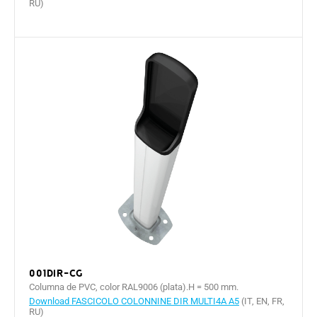
RU)
001DIR-CG
Columna de PVC, color RAL9006 (plata).H = 500 mm.
Download FASCICOLO COLONNINE DIR MULTI4A A5
(IT, EN, FR,
RU)