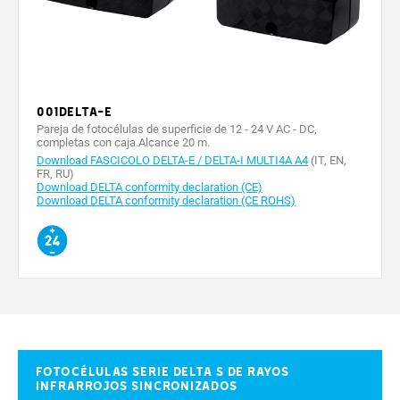
Temperatura de funcionamiento (°C)
Material
Tensione max del sistema (V)
Corrente di corto circuito (A)
001DELTA-E
Pareja de fotocélulas de superficie de 12 - 24 V AC - DC,
Tensione a circuito aperto (V)
completas con caja.Alcance 20 m.
Download FASCICOLO DELTA-E / DELTA-I MULTI4A A4
(IT, EN,
FR, RU)
Tolleranza alla max potenza (%)
Download DELTA conformity declaration (CE)
Download DELTA conformity declaration (CE ROHS)
Coefficiente di temperatura (%K)
Fusibile (A)
Rendimento cellule (%)
Fotocélulas serie Delta S de rayos
infrarrojos sincronizados