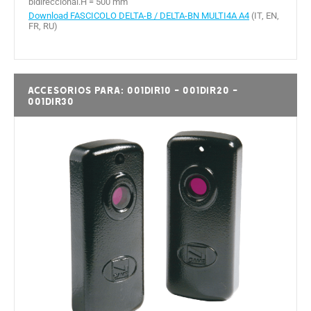
bidireccional.H = 500 mm
Download FASCICOLO DELTA-B / DELTA-BN MULTI4A A4
(IT, EN,
FR, RU)
Accesorios para: 001DIR10 - 001DIR20 -
001DIR30