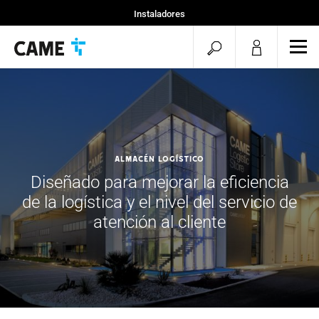
Instaladores
Particular
menu.search.op
men
Especificadores
Almacén Logístico
Diseñado para mejorar la eficiencia
de la logística y el nivel del servicio de
atención al cliente