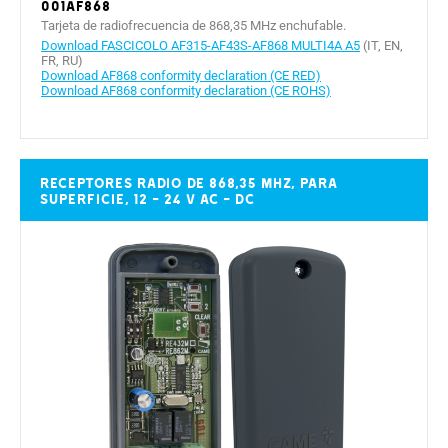
001AF868
Tarjeta de radiofrecuencia de 868,35 MHz enchufable.
Download FASCICOLO AF315-AF43S-AF868 MULTI4A A5
(IT, EN,
FR, RU)
Download AF868 conformity declaration (CE RED)
Download AF868 conformity declaration (CE ROHS)
Receptores radio de 868,35 MHz, para
superficie, 12 - 24 V AC - DC