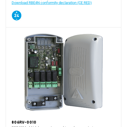
Download RBE4N conformity declaration (CE RED)
806RV-0010