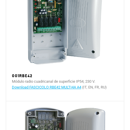
001RBE42
Módulo radio cuadricanal de superficie IP54, 230 V.
Download FASCICOLO RBE42 MULTI4A A4
(IT, EN, FR, RU)