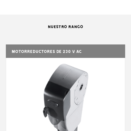
NUESTRO RANGO
C-
C-
C-
MODELOS
C-BX
BXK
BXE
BXE
Grado de protección (IP)
54
54
54
54
Motorreductores de 230 V AC
230
230
230
23
Alimentación (V - 50/60 Hz)
CA
CA
CA
CA
230
230
230
23
AC
AC
AC
AC
Alimentación para el motor (V)
50/60
50/60
50/60
50/
Hz
Hz
Hz
Hz
Consumo (A)
2,2
3,6
2,2
3,6
Potencia (W)
450
750
450
75
Revoluciones de la corona
21,5
21,5
21,5
21,
(rpm)