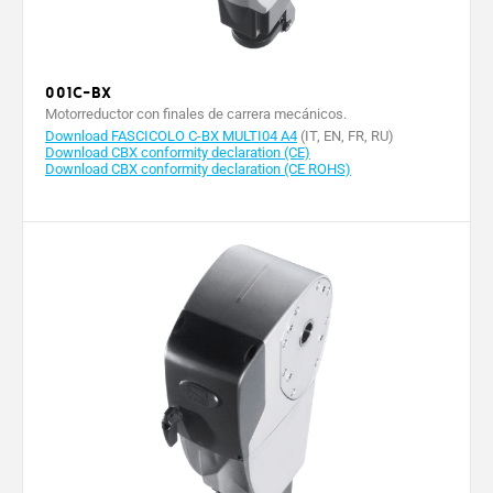
Intermitencia/Funcionamiento
30
30
30
30
(%)
Empuje (N)
60
120
60
12
001C-BX
Motorreductor con finales de carrera mecánicos.
Temperatura de
-20 ÷
-20 ÷
-20 ÷
-20 
Download FASCICOLO C-BX MULTI04 A4
(IT, EN, FR, RU)
funcionamiento (°C)
+55
+55
+55
+5
Download CBX conformity declaration (CE)
Download CBX conformity declaration (CE ROHS)
Protección térmica del motor
150
150
150
15
(°C)