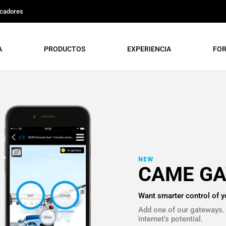
icadores
A
PRODUCTOS
EXPERIENCIA
FO
NEW
CAME G
Want smarter control of 
Add one of our gateways. 
internet's potential.