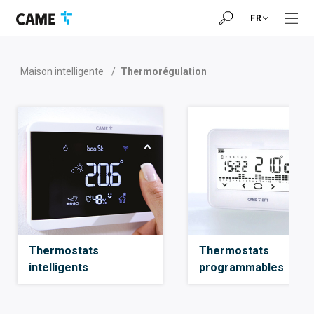
Accéder
Passer
Passer
FR
à
au
au
la
contenu
pied
barre
de
de
page
Maison intelligente
/
Thermorégulation
navigation
Thermostats
Thermostats
intelligents
programmables