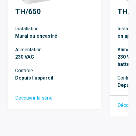
TH/650
TH/5
Installation
Installat
Mural ou encastré
en appl
Alimentation
Alimenta
230 VAC
230 V C
batteri
Contrôle
Depuis l'appareil
Contrôle
Depuis l
Découvrir la série
Découvri