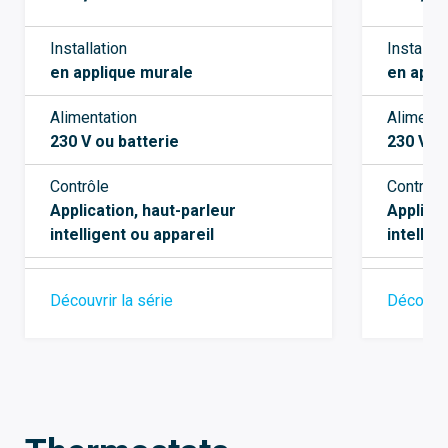
Installation
Installat
en applique murale
en appl
Alimentation
Alimenta
230 V ou batterie
230 VA
Contrôle
Contrôle
Application, haut-parleur
Applicat
intelligent ou appareil
intellig
Découvrir la série
Découvri