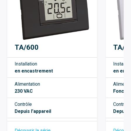
TA/3
TA/600
Installat
Installation
en enc
en encastrement
Alimenta
Alimentation
Fonctio
230 VAC
Contrôle
Contrôle
Depuis l
Depuis l'appareil
Découvri
Découvrir la série