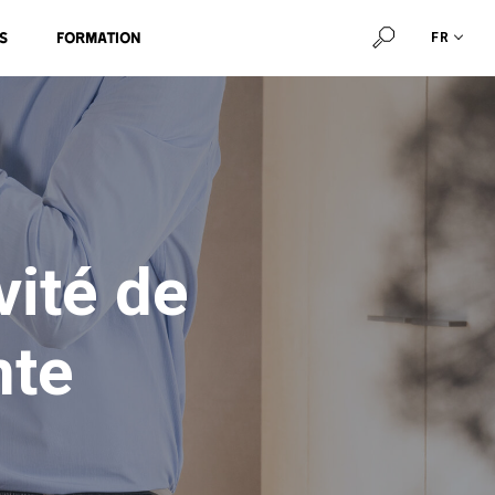
s
Formation
FR
vité de
nte